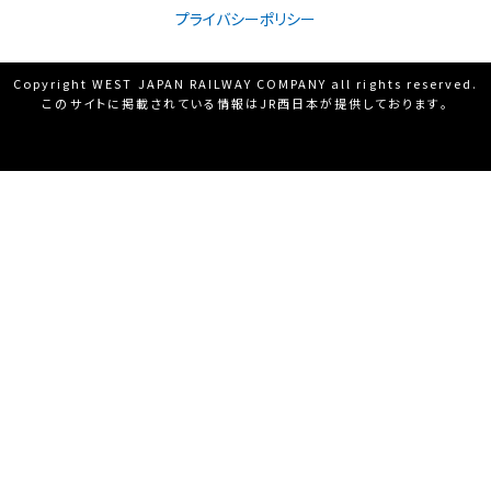
プライバシーポリシー
Copyright WEST JAPAN RAILWAY COMPANY all rights reserved.
このサイトに掲載されている情報はJR西日本が提供しております。