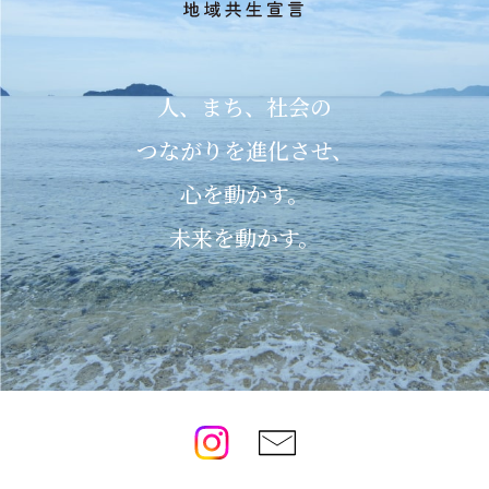
人、まち、社会の
つながりを進化させ、
心を動かす。
未来を動かす。