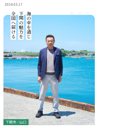
2024.03.17
全国へ届ける
下関の魅力を
海の幸を通じ
贅沢なひととき
自宅で楽しむ
下関の海の恵みを
下関市／山口