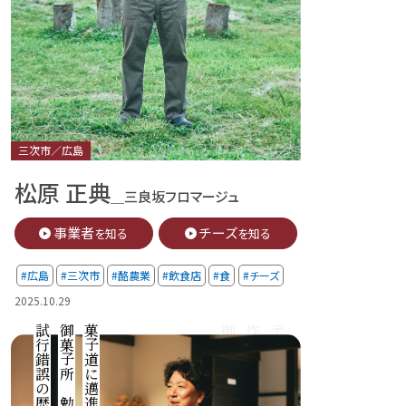
三次市／広島
松原 正典
＿三良坂フロマージュ
事業者
チーズ
を知る
を知る
#広島
#三次市
#酪農業
#飲食店
#食
#チーズ
2025.10.29
御菓子所「勉強堂」
菓子道に邁進する