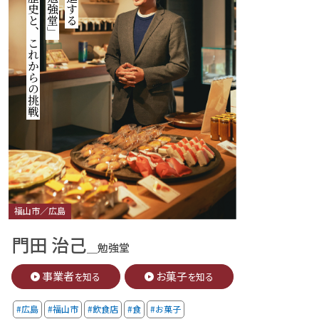
試行錯誤の歴史と、これからの挑戦
御菓子所「勉強堂」の注目お菓子
作り手の思いとノウハウが詰まった
デイリーからお祝い事まで、
福山市／広島
門田 治己
＿勉強堂
事業者
お菓子
を知る
を知る
#広島
#福山市
#飲食店
#食
#お菓子