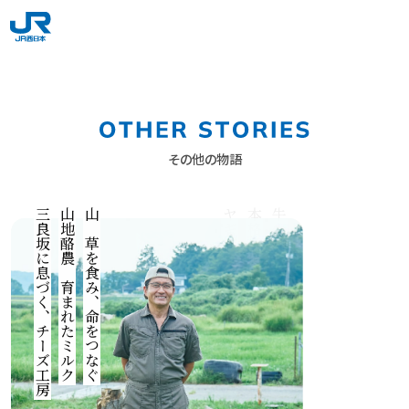
その他の物語
三良坂に息づく、チーズ工房
山地酪農で育まれたミルク
山で草を食み、命をつなぐ
ヤギミルクのソフトまで
本格ナチュラルチーズから
牛も、ヤギも、自然のままに