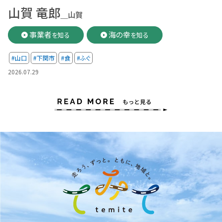
山賀 竜郎
＿山賀
事業者
海の幸
を知る
を知る
#山口
#下関市
#食
#ふぐ
2026.07.29