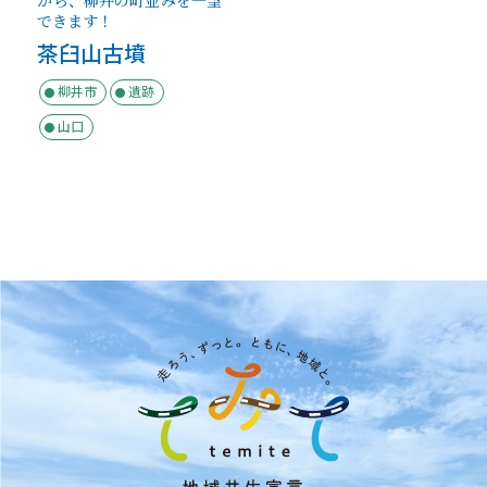
がら、柳井の町並みを一望
できます！
茶臼山古墳
柳井市
遺跡
山口