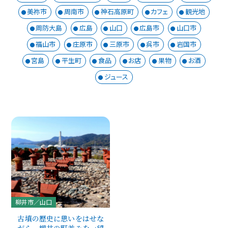
美祢市
周南市
神石高原町
カフェ
観光地
周防大島
広島
山口
広島市
山口市
福山市
庄原市
三原市
呉市
岩国市
宮島
平生町
食品
お店
果物
お酒
ジュース
柳井市／山口
古墳の歴史に思いをはせな