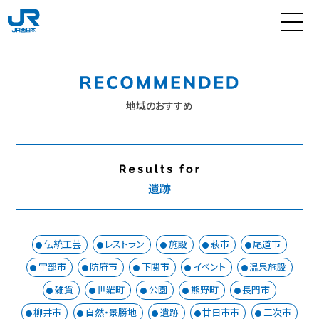
地域のおすすめ
遺跡
伝統工芸
レストラン
施設
萩市
尾道市
宇部市
防府市
下関市
イベント
温泉施設
雑貨
世羅町
公園
熊野町
長門市
柳井市
自然・景勝地
遺跡
廿日市市
三次市