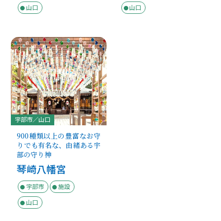
山口
山口
宇部市／山口
900種類以上の豊富なお守
りでも有名な、由緒ある宇
部の守り神
琴崎八幡宮
宇部市
施設
山口