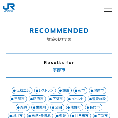
地域のおすすめ
宇部市
伝統工芸
レストラン
施設
萩市
尾道市
宇部市
防府市
下関市
イベント
温泉施設
雑貨
世羅町
公園
熊野町
長門市
柳井市
自然・景勝地
遺跡
廿日市市
三次市