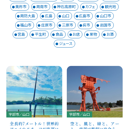
美祢市
周南市
神石高原町
カフェ
観光地
周防大島
広島
山口
広島市
山口市
福山市
庄原市
三原市
呉市
岩国市
宮島
平生町
食品
お店
果物
お酒
ジュース
宇部市／山口
宇部市／山口
全長約7メートル！世界的
空と、風と、緑と、アー