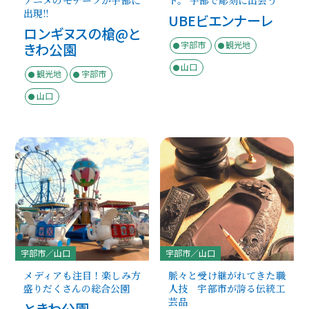
アニメのモチーフが宇部に
ト。 宇部で彫刻に出会う
出現!!
UBEビエンナーレ
ロンギヌスの槍@と
宇部市
観光地
きわ公園
山口
観光地
宇部市
山口
宇部市／山口
宇部市／山口
メディアも注目！楽しみ方
脈々と受け継がれてきた職
盛りだくさんの総合公園
人技 宇部市が誇る伝統工
芸品
ときわ公園