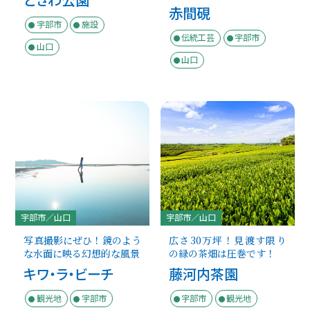
赤間硯
宇部市
施設
伝統工芸
宇部市
山口
山口
宇部市／山口
宇部市／山口
写真撮影にぜひ！鏡のよう
広さ30万坪！見渡す限り
な水面に映る幻想的な風景
の緑の茶畑は圧巻です！
キワ・ラ・ビーチ
藤河内茶園
観光地
宇部市
宇部市
観光地