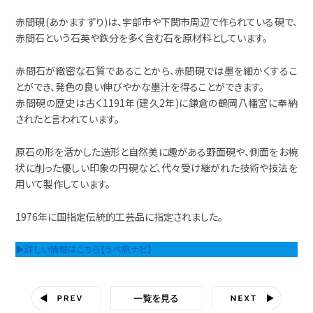
赤間硯(あかますずり)は、宇部市や下関市周辺で作られている硯で、
赤間石という石英や鉄分を多く含む石を原材料としています。
赤間石が緻密な石質であることから、赤間硯では墨を細かくするこ
とができ、発色の良い伸びやかな墨汁を得ることができます。
赤間硯の歴史は古く1191年(建久2年)に鎌倉の鶴岡八幡宮に奉納
されたと言われています。
原石の形を活かした造形と自然美に趣がある野面硯や、側面をお椀
状に削った優しい印象の円硯など、代々受け継がれた技術や技法を
用いて製作しています。
1976年に国指定伝統的工芸品に指定されました。
▶詳しい情報はこちら【うべ旅ナビ】