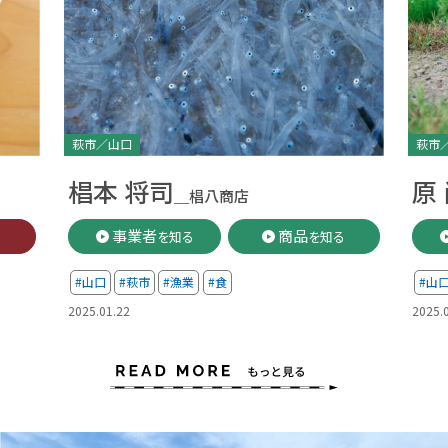
萩市／山口
萩市
椙本 将司
原
＿椙八商店
事業者
商品
る
を知る
を知る
#山口
#萩市
#漁業
#食
#山
2025.01.22
2025.