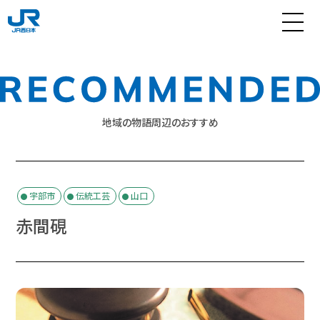
地域の物語周辺のおすすめ
宇部市
伝統工芸
山口
赤間硯