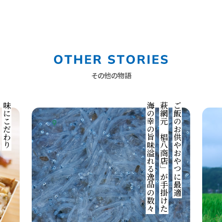
その他の物語
味にこだわり
歴史ある萩網元が示す漁業の新たな可能性
未利用魚に着目したユニークな商品を展開
他にない絶品シラスの味を守りながら
海の幸の旨味溢れる逸品の数々
萩網元「椙八商店」が手掛けた
ご飯のお供やおやつに最適
KAMITAMA RIC