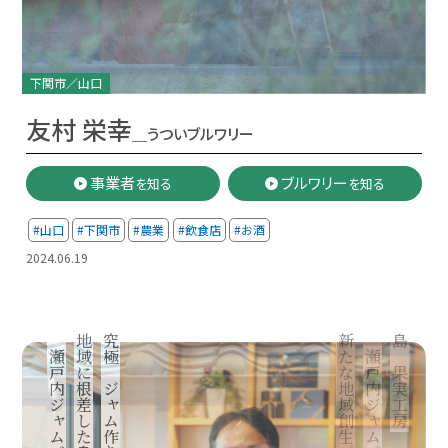
下関市／山口
友村 栄幸
＿うついブルワリー
事業者
ブルワリー
を知る
を知る
#山口
#下関市
#農業
#飲食店
#お酒
2024.06.19
地域に根差した島の果実工房
究極のジャム作りを目指す
新たな地域創生プロジェクト
島の果実工房