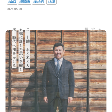
#山口
#周南市
#飲食店
#お酒
2026.05.20
次の時代へ橋をかける
五橋に託した思いを醸し
この土地の水と米と人
挑戦を映す五シリーズ
定番とフラッグシップ
五橋を飲み比べる