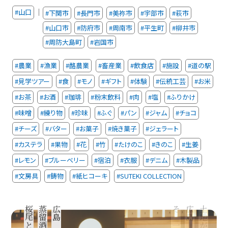
｜
#山口
#下関市
#長門市
#美祢市
#宇部市
#萩市
#山口市
#防府市
#周南市
#平生町
#柳井市
#周防大島町
#岩国市
#農業
#漁業
#酪農業
#畜産業
#飲食店
#施設
#道の駅
#見学ツアー
#食
#モノ
#ギフト
#体験
#伝統工芸
#お米
#お茶
#お酒
#珈琲
#粉末飲料
#肉
#塩
#ふりかけ
#味噌
#練り物
#珍味
#ふぐ
#パン
#ジャム
#チョコ
#チーズ
#バター
#お菓子
#焼き菓子
#ジェラート
#カステラ
#果物
#花
#竹
#たけのこ
#きのこ
#生姜
#レモン
#ブルーベリー
#宿泊
#衣服
#デニム
#木製品
#文房具
#鋳物
#紙ヒコーキ
#SUTEKI COLLECTION