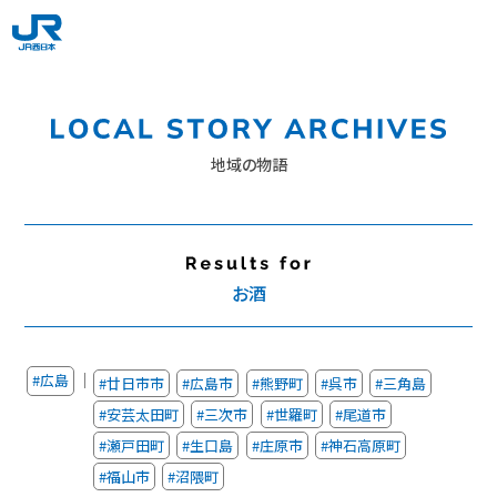
地域の物語
お酒
｜
#広島
#廿日市市
#広島市
#熊野町
#呉市
#三角島
#安芸太田町
#三次市
#世羅町
#尾道市
#瀬戸田町
#生口島
#庄原市
#神石高原町
#福山市
#沼隈町