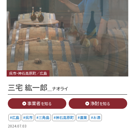
呉市・神石高原町／広島
三宅 紘一郎
＿ナオライ
事業者
浄酎
を知る
を知る
#広島
#呉市
#三角島
#神石高原町
#農業
#お酒
2024.07.03