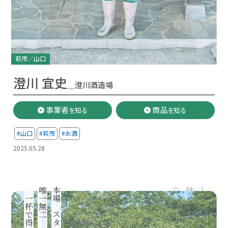
萩市／山口
澄川 宜史
＿澄川酒造場
事業者
商品
を知る
を知る
#山口
#萩市
#お酒
2025.05.28