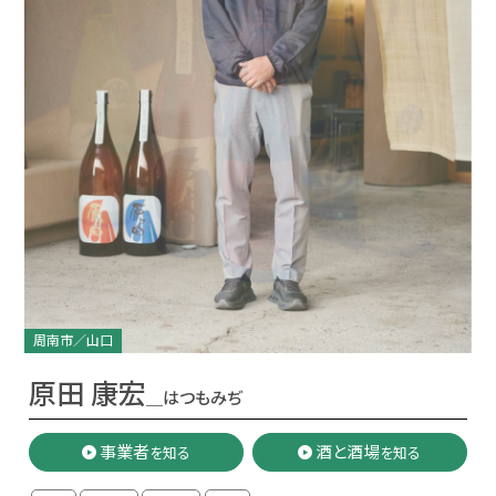
周南市／山口
原田 康宏
＿はつもみぢ
事業者
酒と酒場
を知る
を知る