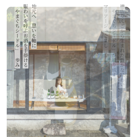
「やまぐちシードル」の歩み
賑わいを呼ぶお酒を手掛ける
地元への思いを軸に
マリアージュを楽しむ
「やまぐちシードル」が織り成す
徳佐りんごから生まれた豊かな味わい