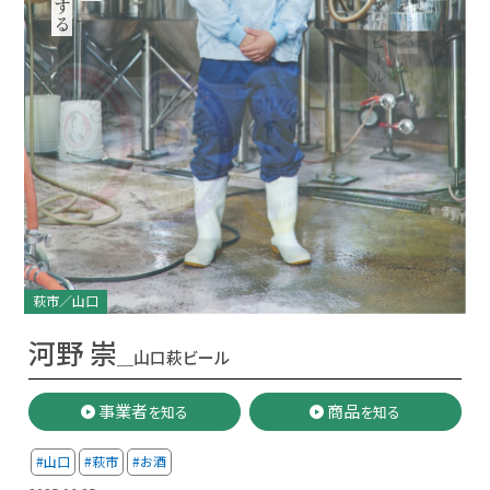
萩市／山口
河野 崇
＿山口萩ビール
事業者
商品
を知る
を知る
#山口
#萩市
#お酒