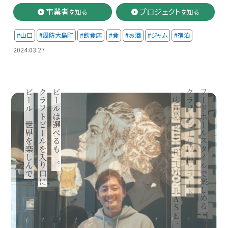
事業者
プロジェクト
を知る
を知る
#山口
#周防大島町
#飲食店
#食
#お酒
#ジャム
#宿泊
2024.03.27
ビールの世界を楽しんで
クラフトビールを入り口に
ビールは選べるもの。
「広島北
クラフトビール
フードホールスタイルで楽しめる
BEER
12
種とフード
THE
BASE