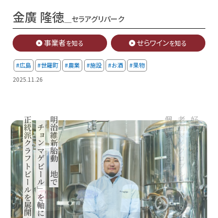
金廣 隆徳
＿セラアグリパーク
事業者
せらワイン
を知る
を知る
#広島
#世羅町
#農業
#施設
#お酒
#果物
2025.11.26
正統派クラフトビールを展開する
「チョンマゲビール」を軸に
明治維新胎動の地で
個性あふれる四種の「チョンマゲビール」
老舗マイクロブルワリーが手掛ける
好みの味がきっと見つかる！