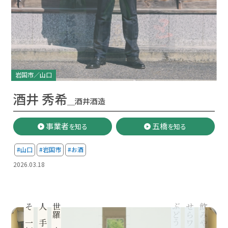
岩国市／山口
酒井 秀希
＿酒井酒造
事業者
五橋
を知る
を知る
#山口
#岩国市
#お酒
2026.03.18