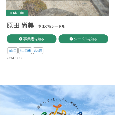
山口市／山口
原田 尚美
＿やまぐちシードル
事業者
シードル
を知る
を知る
#山口
#山口市
#お酒
2024.03.12