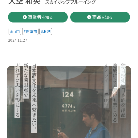
大空 和央
＿スカイホップブルーイング
事業者
商品
を知る
を知る
#山口
#周南市
#お酒
2024.11.27
ぶれずに思いを形にする
新たな着眼点で
日本酒文化を未来へ繋ぎたい。
ナオライの「浄酎」
熟成による変化も楽しめる
独自技術で日本酒を浄溜