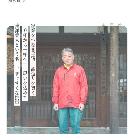
2025.06.25
東洋美人という名の、まっすぐな挑戦
「0杯から一杯へ」の思いを込めて
家業をつなぎ王道の酒造りを貫く
東洋美人、その三本に宿る美意識
居酒屋で愛される親しみの味まで
首脳をも唸らせた一本から