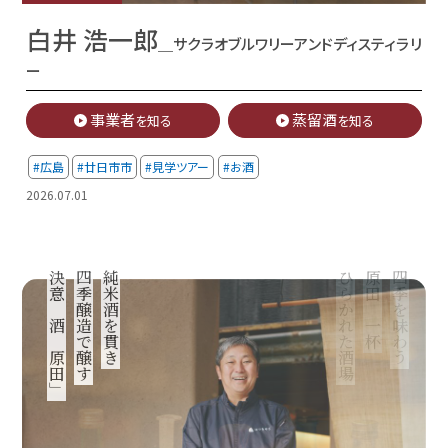
白井 浩一郎
＿サクラオブルワリーアンドディスティラリ
ー
事業者
蒸留酒
を知る
を知る
#広島
#廿日市市
#見学ツアー
#お酒
2026.07.01
決意の酒「原田」
四季醸造で醸す
純米酒を貫き
ひらかれた酒場
原田の一杯
四季を味わう