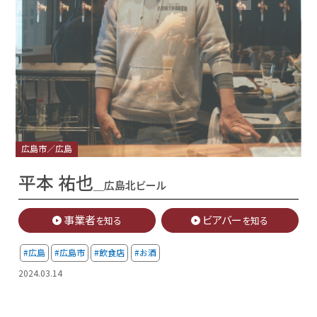
」
広島市／広島
平本 祐也
＿広島北ビール
事業者
ビアバー
を知る
を知る
#広島
#広島市
#飲食店
#お酒
2024.03.14