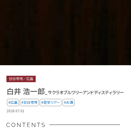
廿日市市／広島
白井 浩一郎
_サクラオブルワリーアンドディスティラリー
#広島
#廿日市市
#見学ツアー
#お酒
2026.07.01