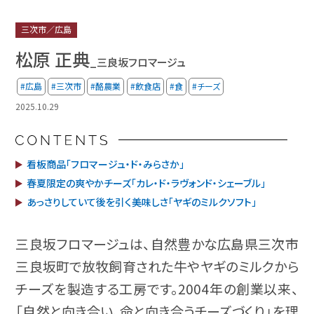
三次市／広島
松原 正典
_三良坂フロマージュ
#広島
#三次市
#酪農業
#飲食店
#食
#チーズ
2025.10.29
看板商品「フロマージュ・ド・みらさか」
春夏限定の爽やかチーズ「カレ・ド・ラヴォンド・シェーブル」
あっさりしていて後を引く美味しさ「ヤギのミルクソフト」
三良坂フロマージュは、自然豊かな広島県三次市
三良坂町で放牧飼育された牛やヤギのミルクから
チーズを製造する工房です。2004年の創業以来、
「自然と向き合い、命と向き合うチーズづくり」を理