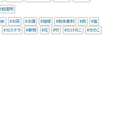
#岩国市
お米
#お茶
#お酒
#珈琲
#粉末飲料
#肉
#塩
#カステラ
#果物
#花
#竹
#たけのこ
#きのこ