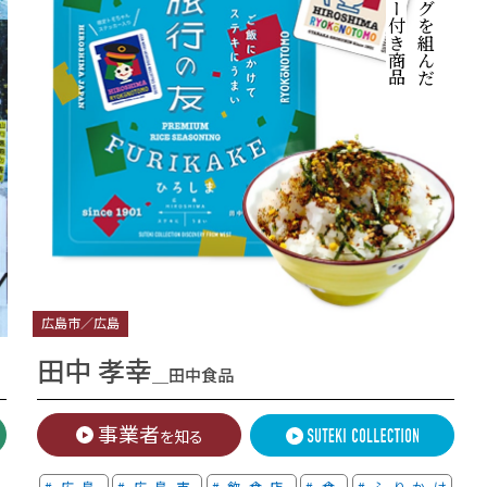
広島市／広島
田中 孝幸
＿田中食品
事業者
を知る
#広島
#広島市
#飲食店
#食
#ふりかけ