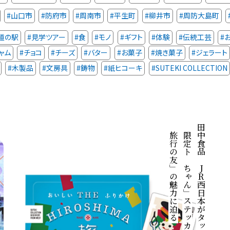
#山口市
#防府市
#周南市
#平生町
#柳井市
#周防大島町
道の駅
#見学ツアー
#食
#モノ
#ギフト
#体験
#伝統工芸
#
ャム
#チョコ
#チーズ
#バター
#お菓子
#焼き菓子
#ジェラート
#木製品
#文房具
#鋳物
#紙ヒコーキ
#SUTEKI COLLECTION
唯一無二の美味しさを届ける
創業者が示した「子を想う親心」を受け継ぎ
長く愛されるふりかけの元祖「旅行の友」
「旅行の友」の魅力に迫る
「限定トモちゃん」ステッカー付き商品
田中食品とJR西日本がタッグを組んだ