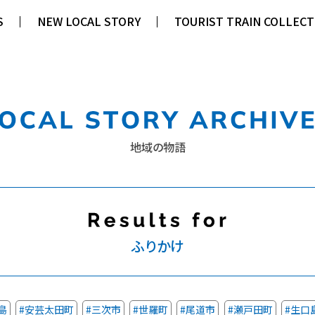
S
S
NEW LOCAL STORY
NEW LOCAL STORY
TOURIST TRAIN COLLECT
TOURIST TRAIN COLLECT
地域の物語
ふりかけ
島
#安芸太田町
#三次市
#世羅町
#尾道市
#瀬戸田町
#生口