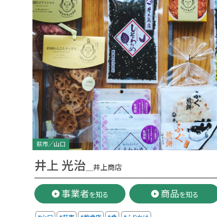
萩市／山口
井上 光治
＿井上商店
事業者
商品
を知る
を知る
#山口
#萩市
#飲食店
#食
#ふりかけ