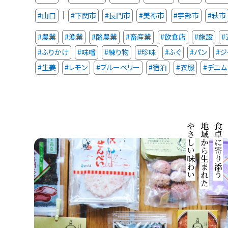
｜
#山口
#下関市
#長門市
#美祢市
#宇部市
#萩市
#農業
#漁業
#酪農業
#畜産業
#飲食店
#施設
#
#ふりかけ
#味噌
#練り物
#珍味
#ふぐ
#パン
#ジ
#生姜
#レモン
#ブルーベリー
#宿泊
#衣服
#デニム
萩発の食文化
味わいを育てる
地域と歩み
やさしい味わい
地域から生まれた
食卓に寄り添う