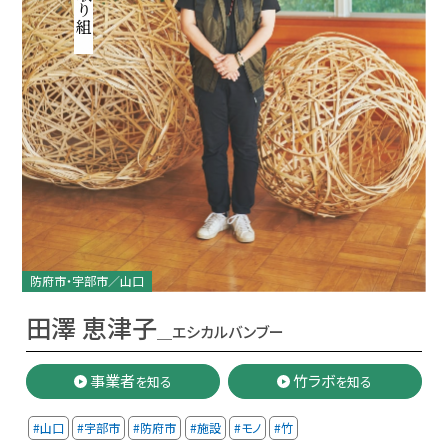
防府市・宇部市／山口
田澤 恵津子
＿エシカルバンブー
事業者
竹ラボ
を知る
を知る
#山口
#宇部市
#防府市
#施設
#モノ
#竹