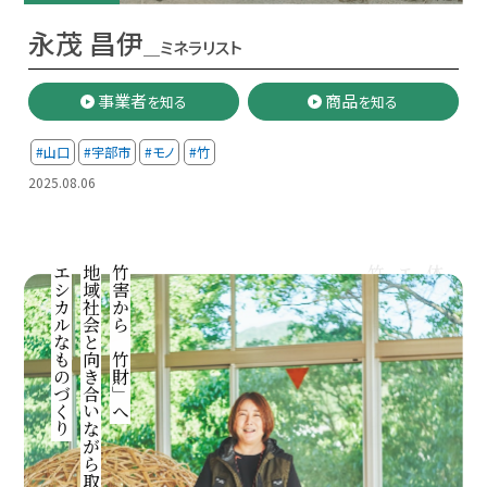
永茂 昌伊
＿ミネラリスト
事業者
商品
を知る
を知る
#山口
#宇部市
#モノ
#竹
2025.08.06
エシカルなものづくり
地域社会と向き合いながら取り組む
竹害から「竹財」へ
竹の総合施設「竹ラボ」
エシカルバンブーが手掛ける
体感的に竹の可能性を知る