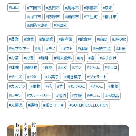
｜
#山口
#下関市
#長門市
#美祢市
#宇部市
#萩市
#山口市
#防府市
#周南市
#平生町
#柳井市
#周防大島町
#岩国市
#農業
#漁業
#酪農業
#畜産業
#飲食店
#施設
#道の駅
#見学ツアー
#食
#モノ
#ギフト
#体験
#伝統工芸
#お米
#お茶
#お酒
#珈琲
#粉末飲料
#肉
#塩
#ふりかけ
#味噌
#練り物
#珍味
#ふぐ
#パン
#ジャム
#チョコ
#チーズ
#バター
#お菓子
#焼き菓子
#ジェラート
#カステラ
#果物
#花
#竹
#たけのこ
#きのこ
#生姜
#レモン
#ブルーベリー
#宿泊
#衣服
#デニム
#木製品
#文房具
#鋳物
#紙ヒコーキ
#SUTEKI COLLECTION