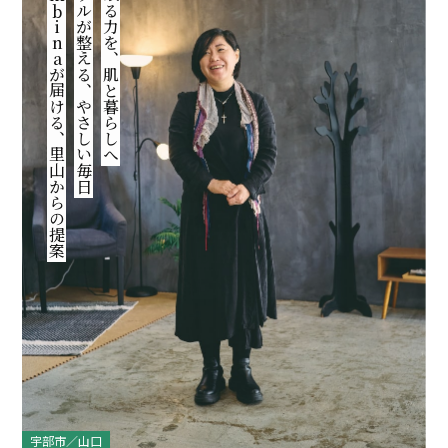
bambinaが届ける、里山からの提案
ミネラルが整える、やさしい毎日
竹に眠る力を、肌と暮らしへ
暮らしに息づく、自然のやさしさ
スキンケアから洗濯、ぬか漬けまで
竹の力で体の内外から美しく
宇部市／山口