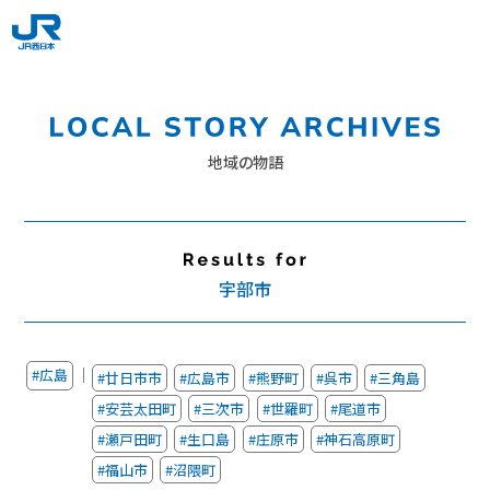
地域の物語
宇部市
｜
#広島
#廿日市市
#広島市
#熊野町
#呉市
#三角島
#安芸太田町
#三次市
#世羅町
#尾道市
#瀬戸田町
#生口島
#庄原市
#神石高原町
#福山市
#沼隈町