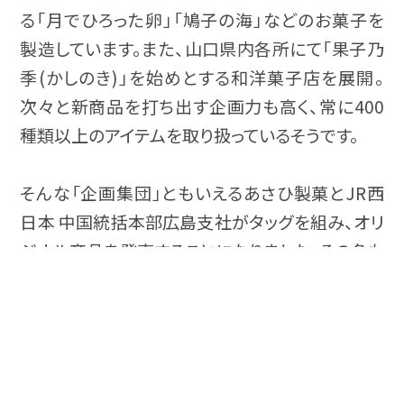
る「月でひろった卵」「鳩子の海」などのお菓子を
製造しています。また、山口県内各所にて「果子乃
季(かしのき)」を始めとする和洋菓子店を展開。
次々と新商品を打ち出す企画力も高く、常に400
種類以上のアイテムを取り扱っているそうです。
そんな「企画集団」ともいえるあさひ製菓とJR西
日本 中国統括本部広島支社がタッグを組み、オリ
ジナル商品を発売することになりました。その名も
事業者
を知る
「レモン・カスタードケーキ」。瀬戸内レモンを使っ
たこだわりのスイーツということですが、どのよう
な仕上がりなのでしょうか。