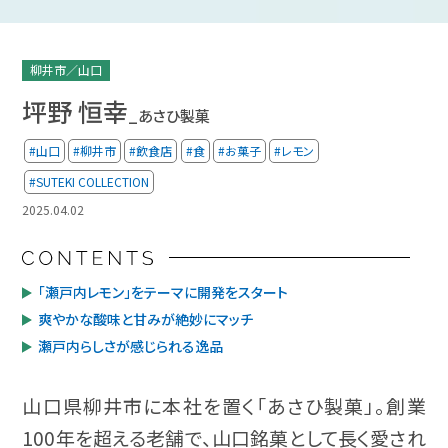
柳井市／山口
坪野 恒幸
_あさひ製菓
#山口
#柳井市
#飲食店
#食
#お菓子
#レモン
#SUTEKI COLLECTION
2025.04.02
「瀬戸内レモン」をテーマに開発をスタート
爽やかな酸味と甘みが絶妙にマッチ
瀬戸内らしさが感じられる逸品
山口県柳井市に本社を置く「あさひ製菓」。創業
100年を超える老舗で、山口銘菓として長く愛され