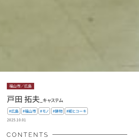
福山市／広島
戸田 拓夫
_キャステム
#広島
#福山市
#モノ
#鋳物
#紙ヒコーキ
2025.10.01