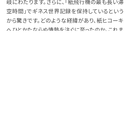
岐にわたります。さらに、「紙飛行機の最も長い滞
空時間」でギネス世界記録を保持しているという
から驚きです。どのような経緯があり、紙ヒコーキ
へひとかたならぬ情熱を注ぐに至ったのか。これま
事業者
での歩みや紙ヒコーキの魅力、事業を通じて思い
の魅力を知る
描く未来について、詳しく語っていただきました。