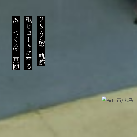
ものづくりの真髄
紙ヒコーキに宿る
29
.
2秒の軌跡