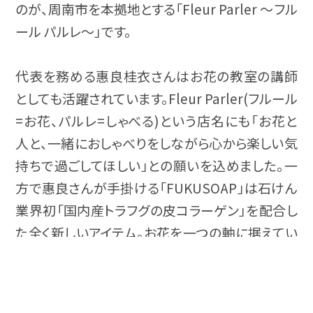
のが、周南市を本拠地とする「Fleur Parler ～フル
ール パルレ～」です。
代表を務める惠良桂衣さんはお花の教室の講師
としても活躍されています。Fleur Parler(フルール
=お花、パルレ=しゃべる)という店名にも「お花と
人と、一緒におしゃべりをしながら心から楽しい気
持ちで過ごしてほしい」との願いを込めました。一
方で惠良さんが手掛ける「FUKUSOAP」は石けん
業界初「国内産トラフグの皮コラーゲン」を配合し
た全く新しいアイテム。お花を一つの軸に据えてい
粭島
た惠良さんが、どのような経緯でFUKUSOAPをプ
の魅力を知る
ロデュースするに至ったのか、興味は尽きません。