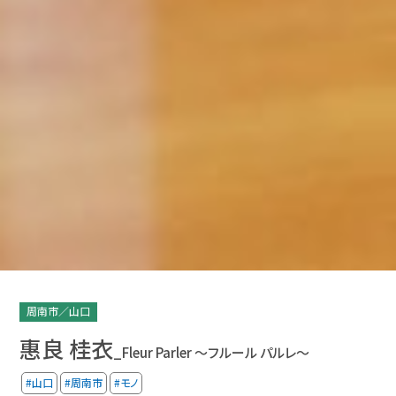
周南市／山口
惠良 桂衣
_Fleur Parler ～フルール パルレ～
#山口
#周南市
#モノ