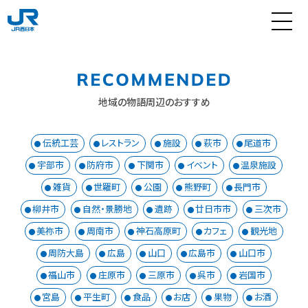
地域の物語周辺のおすすめ
伝統工芸
レストラン
施設
萩市
尾道市
宇部市
防府市
下関市
イベント
温泉施設
雑貨
世羅町
公園
熊野町
長門市
柳井市
自然・景勝地
遺跡
廿日市市
三次市
美祢市
周南市
神石高原町
カフェ
観光地
周防大島
広島
山口
広島市
山口市
福山市
庄原市
三原市
呉市
岩国市
宮島
平生町
食品
お店
果物
お酒