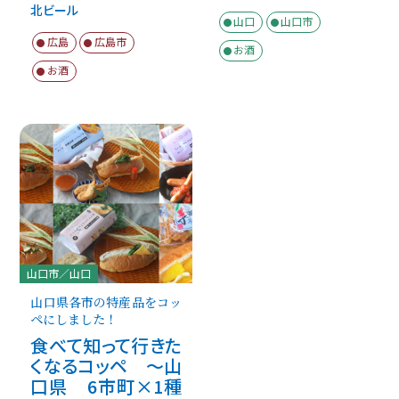
北ビール
山口
山口市
広島
広島市
お酒
お酒
山口市／山口
山口県各市の特産品をコッ
ペにしました！
食べて知って行きた
くなるコッペ ～山
口県 6市町×1種