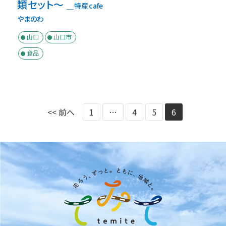
類セット～
＿特産cafe
やまのわ
山口
山口市
食品
<< 前へ
1
…
4
5
6