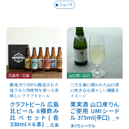
ジュース
広島市／広島
山口市／山口
敷地内で100％醸造された
三方を海に開かれた山口県
地下水と特産物を使った美
に吹き込む清々しい潮風を
味しいクラフトビール
イメージ
クラフトビール 広島
果実酒 山口産りん
北ビール 6種飲み
ご使用 UMIシード
比べセット(各
ル 375ml(辛口)
＿や
330ml×6本)
＿広島
まぐちシードル