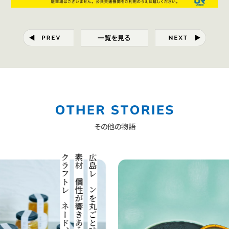
その他の物語
モネード、六つの風味
素材の個性が響きあう
広島レモンを丸ごと味わう
手作りジェラートの形
「ジェラテリアクラキチ」が示す
要望に応える製造技術を追求
石炭ジェラートを味わう
ユニークなフレーバー
ジェラテリアクラキチが手掛けた