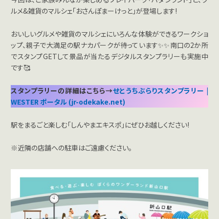
ルメ&雑貨のマルシェ「おさんぽまーけっと」が登場します!
おいしいグルメや雑貨のマルシェにいろんな体験ができるワークショ
ップ、親子で大満足の駅ナカパークが待っています✨✨南口の2か所
でスタンプGETして景品が当たるデジタルスタンプラリーも実施中
です🥰
スタンプラリーの詳細はこちら→
せとうちぶらりスタンプラリー |
WESTER ポータル (jr-odekake.net)
駅をまるごと楽しむ「しんやまエキスポ」にぜひお越しください!
※近隣の店舗への駐車はご遠慮ください。