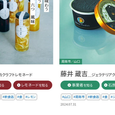
周南市／山口
藤井 蔵吉
ド
＿ジェラテリアクラキチ
ード
事業者
石炭ｼﾞｪﾗｰﾄ
を知る
を知る
を知る
モン
#山口
#周南市
#飲食店
#食
#ジェラート
2024.07.31