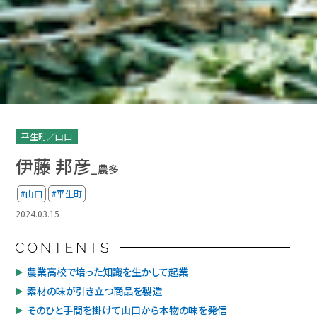
平生町／山口
伊藤 邦彦
_農多
#山口
#平生町
2024.03.15
農業高校で培った知識を生かして起業
素材の味が引き立つ商品を製造
そのひと手間を掛けて山口から本物の味を発信