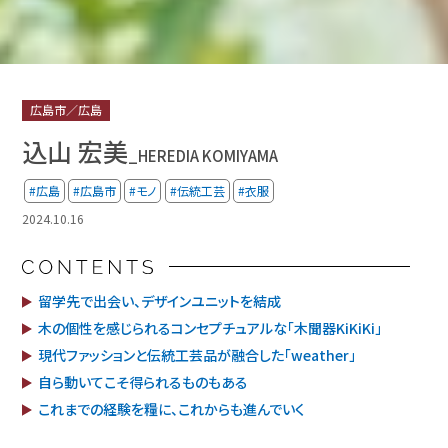
広島市／広島
込山 宏美
_HEREDIA KOMIYAMA
#広島
#広島市
#モノ
#伝統工芸
#衣服
2024.10.16
留学先で出会い、デザインユニットを結成
木の個性を感じられるコンセプチュアルな「木聞器
KiKiKi」
現代ファッションと伝統工芸品が融合した「weather」
自ら動いてこそ得られるものもある
これまでの経験を糧に、これからも進んでいく